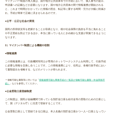
マイナンバー制度の導入後は、国や地方公共団体等での手続において、個人番号の提示、
申請書への記載などが必要になります。国や地方公共団体の間で情報連携が開始される
と、これまで時間がかかっていた情報の照合、転記等に要する時間・労力が大幅に削減さ
れ、手続が簡単で正確に済ませられるのです。
●公平・公正な社会の実現
国民の所得状況等を把握することが容易となり、税や社会保障の負担を不当に免れること
や不正受給を防止できるほか、本当に困っている人にきめ細かな支援が実施できるように
なります。
3）マイナンバー制度による機能や役割
●情報連携
この情報連携とは、行政機関等同士が専用のネットワークシステムを利用して、行政手続
に必要な情報を交換し合うことです。この情報連携により、住民は、各種行政手続におい
て書類提出を省略する、などのメリットが得られます。
＊省略可能な書類等に付いては「
情報連携可能な事務手続の一覧及び省略可能な書類（年金関係手
続）
」などを参照してください。
●公金受取口座登録制度
この制度は、国民が金融機関で持っている預貯金口座を給付金等の受取のための口座とし
て、国（デジタル庁）に任意で登録することです。
公金受取口座として登録できる口座は、本人名義の預貯金口座かつ一人一口座となってい