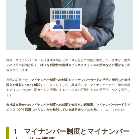
現在、マイナンバーカードは健康保険証との一体化などで問題が噴出していますが、他方
その活用の範囲は広く、
様々な利便性の提供やビジネスチャンスの拡大などに繋がる
と期
待されています。
今回の記事では、
マイナンバー制度への対応やマイナンバーカードの活用に着目した会社
設立や経営について解説
することにしました。具体的には、マイナンバーカード等の特徴
やメリットのほか、同カードの活用によるビジネスの可能性やその活用例、などを紹介し
ます。
会社設立時からのマイナンバー制度への対応を知りたい起業家、マイナンバーカードをビ
ジネスでどう活用したらよいかを検討している経営者
などは参考にしてみてください。
1 マイナンバー制度とマイナンバー