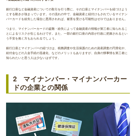
銀行口座など金融資産についての取引を行う際に、その口座とマイナンバーを紐づけよう
とする動きが強まっています。その流れの中で、金融資産と紐付けもされているマイナン
バーカードを紛失した場合に悪用されれば、被害を受ける可能性はゼロではありません。
つまり、マイナンバーカードの盗難・紛失によって金融資産の情報が第三者に知られるこ
とによるリスクが生じるわけです。また、一部の銀行口座の内容が行政に把握されるとい
う不安を抱く方もおられるでしょう。
銀行口座とマイナンバーの紐づけは、税務調査や生活保護のための資産調査の円滑化や、
給付金などの入金手続の迅速化、などのメリットもありますが、自身の懐事情を第三者に
知られたいと思う人は少ないはずです。
2 マイナンバー・マイナンバーカー
ドの企業との関係