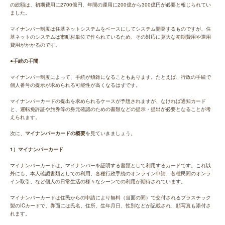
の総額は、初期費用に2700億円、年間の運用に200億から300億円が必要と報じられてい
ました。
マイナンバー制度は住基ネットシステムをベースにしてシステム開発するものですが、住
基ネットのシステムは市町村単位で作られているため、その対応に莫大な初期費用や運用
費用がかかるのです。
●手続の手間
マイナンバー制度によって、手続が煩雑になることもあります。たとえば、行政の手続で
個人番号の提示が求められる可能性が高くなるはずです。
マイナンバーカードの提出を求められるケースが予想されますが、なければ通知カード
と、運転免許証や旅券等の身元確認のための書類などの提示・提出が必要となることが考
えられます。
次に、
マイナンバーカードの概要
を見ていきましょう。
1）マイナンバーカード
マイナンバーカードは、マイナンバーを証明する書類として利用するカードです。これ以
外にも、本人確認書類としての利用、各種行政手続のオンライン申請、各種民間のオンラ
イン取引、など個人の日常生活の様々なシーンでの利用が期待されています。
マイナンバーカードは住民からの申請により無料（当面の間）で交付されるプラスチック
製のICカードで、券面には氏名、住所、生年月日、性別などが記載され、顔写真も添付さ
れます。