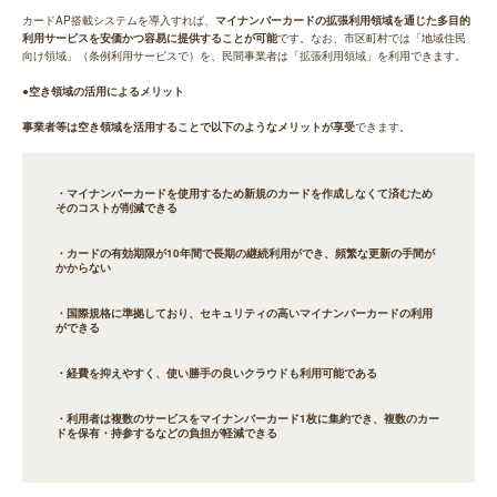
カードAP搭載システムを導入すれば、
マイナンバーカードの拡張利用領域を通じた多目的
利用サービスを安価かつ容易に提供することが可能
です。なお、市区町村では「地域住民
向け領域」（条例利用サービスで）を、民間事業者は「拡張利用領域」を利用できます。
●空き領域の活用によるメリット
事業者等は空き領域を活用することで以下のようなメリットが享受
できます。
・マイナンバーカードを使用するため新規のカードを作成しなくて済むため
そのコストが削減できる
・カードの有効期限が10年間で長期の継続利用ができ、頻繁な更新の手間が
かからない
・国際規格に準拠しており、セキュリティの高いマイナンバーカードの利用
ができる
・経費を抑えやすく、使い勝手の良いクラウドも利用可能である
・利用者は複数のサービスをマイナンバーカード1枚に集約でき、複数のカー
ドを保有・持参するなどの負担が軽減できる