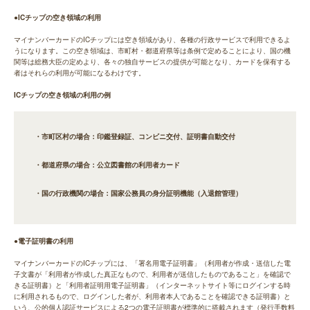
●ICチップの空き領域の利用
マイナンバーカードのICチップには空き領域があり、各種の行政サービスで利用できるよ
うになります。この空き領域は、市町村・都道府県等は条例で定めることにより、国の機
関等は総務大臣の定めより、各々の独自サービスの提供が可能となり、カードを保有する
者はそれらの利用が可能になるわけです。
ICチップの空き領域の利用の例
・市町区村の場合：印鑑登録証、コンビニ交付、証明書自動交付
・都道府県の場合：公立図書館の利用者カード
・国の行政機関の場合：国家公務員の身分証明機能（入退館管理）
●電子証明書の利用
マイナンバーカードのICチップには、「署名用電子証明書」（利用者が作成・送信した電
子文書が「利用者が作成した真正なもので、利用者が送信したものであること」を確認で
きる証明書）と「利用者証明用電子証明書」（インターネットサイト等にログインする時
に利用されるもので、ログインした者が、利用者本人であることを確認できる証明書）と
いう、公的個人認証サービスによる2つの電子証明書が標準的に搭載されます（発行手数料