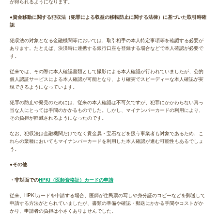
が得られるようになります。
●資金移動に関する犯収法（犯罪による収益の移転防止に関する法律）に基づいた取引時確
認
犯収法の対象となる金融機関等においては、取引相手の本人特定事項等を確認する必要が
あります。たとえば、決済時に連携する銀行口座を登録する場合などで本人確認が必要で
す。
従来では、その際に本人確認書類として撮影による本人確認が行われていましたが、公的
個人認証サービスによる本人確認が可能となり、より確実でスピーディーな本人確認が実
現できるようになっています。
犯罪の防止や発見のためには、従来の本人確認は不可欠ですが、犯罪にかかわらない真っ
当な人にとっては手間のかかるものでした。しかし、マイナンバーカードの利用により、
その負担が軽減されるようになったのです。
なお、犯収法は金融機関だけでなく貴金属・宝石などを扱う事業者も対象であるため、こ
れらの業種においてもマイナンバーカードを利用した本人確認が進む可能性もあるでしょ
う。
●その他
・非対面での
HPKI（医師資格証）カードの申請
従来、HPKIカードを申請する場合、医師が住民票の写しや身分証のコピーなどを郵送して
申請する方法がとられていましたが、書類の準備や確認・郵送にかかる手間やコストがか
かり、申請者の負担は小さくありませんでした。