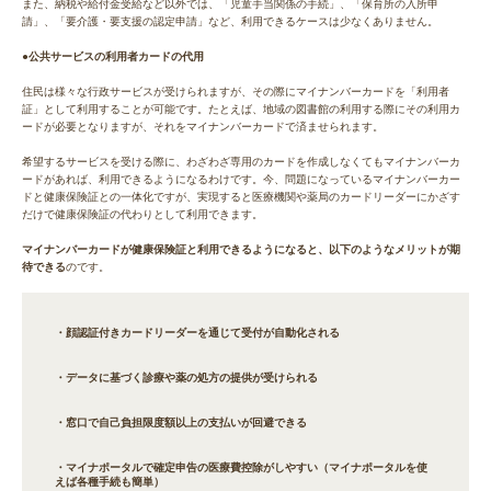
また、納税や給付金受給など以外では、「児童手当関係の手続」、「保育所の入所申
請」、「要介護・要支援の認定申請」など、利用できるケースは少なくありません。
●公共サービスの利用者カードの代用
住民は様々な行政サービスが受けられますが、その際にマイナンバーカードを「利用者
証」として利用することが可能です。たとえば、地域の図書館の利用する際にその利用カ
ードが必要となりますが、それをマイナンバーカードで済ませられます。
希望するサービスを受ける際に、わざわざ専用のカードを作成しなくてもマイナンバーカ
ードがあれば、利用できるようになるわけです。今、問題になっているマイナンバーカー
ドと健康保険証との一体化ですが、実現すると医療機関や薬局のカードリーダーにかざす
だけで健康保険証の代わりとして利用できます。
マイナンバーカードが健康保険証と利用できるようになると、以下のようなメリットが期
待できる
のです。
・顔認証付きカードリーダーを通じて受付が自動化される
・データに基づく診療や薬の処方の提供が受けられる
・窓口で自己負担限度額以上の支払いが回避できる
・マイナポータルで確定申告の医療費控除がしやすい（マイナポータルを使
えば各種手続も簡単）