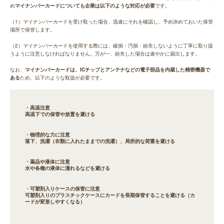
め
マイナンバーカードについても企業は以下のような対応が必要
です。
（1）マイナンバーカードを受け取った場合、迅速にそれを確認し、予め決めておいた保管
場所で保管します。
（2）マイナンバーカードを使用する際には、破損・汚損・紛失しないように丁寧に取り扱
うように注意しなければなりません。万が一、紛失した場合は速やかに届出します。
なお、
マイナンバーカードは、ICチップとアンテナなどの電子部品を内蔵した精密機器で
ある
ため、以下のような取扱が必要です。
・高温注意
高温下での保管や放置を避ける
・物理的な力に注意
落下、洗濯（衣類に入れたままでの洗濯）、局所的な荷重を避ける
・薬品や液体に注意
水や各種の液体に濡れるなどを避ける
・可塑剤入りケースの保管に注意
可塑剤入りのプラスチックケースにカードを長期保管することを避ける（カ
ードが変形しやすくなる）