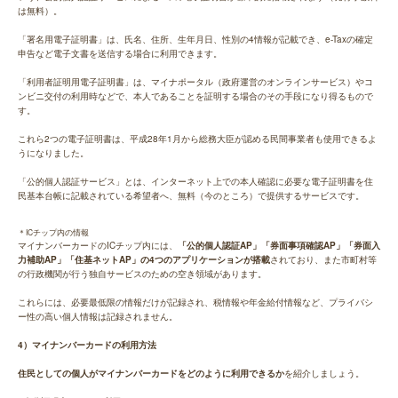
は無料）。
「署名用電子証明書」は、氏名、住所、生年月日、性別の4情報が記載でき、e-Taxの確定
申告など電子文書を送信する場合に利用できます。
「利用者証明用電子証明書」は、マイナポータル（政府運営のオンラインサービス）やコ
ンビニ交付の利用時などで、本人であることを証明する場合のその手段になり得るもので
す。
これら2つの電子証明書は、平成28年1月から総務大臣が認める民間事業者も使用できるよ
うになりました。
「公的個人認証サービス」とは、インターネット上での本人確認に必要な電子証明書を住
民基本台帳に記載されている希望者へ、無料（今のところ）で提供するサービスです。
＊ICチップ内の情報
マイナンバーカードのICチップ内には、
「公的個人認証AP」「券面事項確認AP」「券面入
力補助AP」「住基ネットAP」の4つのアプリケーションが搭載
されており、また市町村等
の行政機関が行う独自サービスのための空き領域があります。
これらには、必要最低限の情報だけが記録され、税情報や年金給付情報など、プライバシ
ー性の高い個人情報は記録されません。
4）マイナンバーカードの利用方法
住民としての個人がマイナンバーカードをどのように利用できるか
を紹介しましょう。