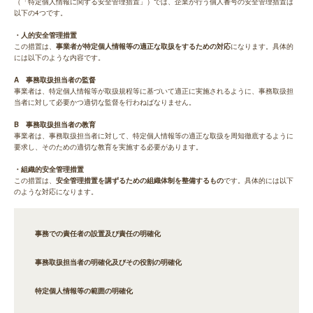
（「特定個人情報に関する安全管理措置」）では、企業が行う個人番号の安全管理措置は
以下の4つです。
・人的安全管理措置
この措置は、
事業者が特定個人情報等の適正な取扱をするための対応
になります。具体的
には以下のような内容です。
A 事務取扱担当者の監督
事業者は、特定個人情報等が取扱規程等に基づいて適正に実施されるように、事務取扱担
当者に対して必要かつ適切な監督を行わねばなりません。
B 事務取扱担当者の教育
事業者は、事務取扱担当者に対して、特定個人情報等の適正な取扱を周知徹底するように
要求し、そのための適切な教育を実施する必要があります。
・組織的安全管理措置
この措置は、
安全管理措置を講ずるための組織体制を整備するもの
です。具体的には以下
のような対応になります。
事務での責任者の設置及び責任の明確化
事務取扱担当者の明確化及びその役割の明確化
特定個人情報等の範囲の明確化