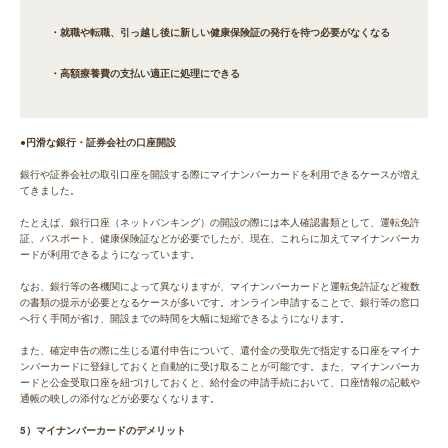
・就職や転職、引っ越し後に新しい健康保険証の発行を待つ必要がなくなる
・高額療養費の支払い適正に処理にできる
●円滑な銀行・証券会社の口座開設
銀行や証券会社の取引口座を開設する際にマイナンバーカードを利用できるケースが増え
てきました。
たとえば、銀行口座（ネットバンキング）の開設の際には本人確認書類として、運転免許
証、パスポート、健康保険証などが必要でしたが、現在、これらに加えてマイナンバーカ
ードが利用できるようになっています。
なお、銀行等の各機関によって異なりますが、マイナンバーカードと運転免許証など複数
の書類の提示が必要となるケースが多いです。オンライン申請することで、銀行等の窓口
へ行く手間が省け、開設までの時間を大幅に短縮できるようになります。
また、確定申告の際に生じる還付申告について、還付金の受取先で指定する口座をマイナ
ンバーカードに登録しておくと自動的に受け取ることが可能です。また、マイナンバーカ
ードと公金受取口座を紐づけしておくと、給付金の申請手続において、口座情報の記載や
通帳の映しの添付などが必要なくなります。
5）マイナンバーカードのデメリット