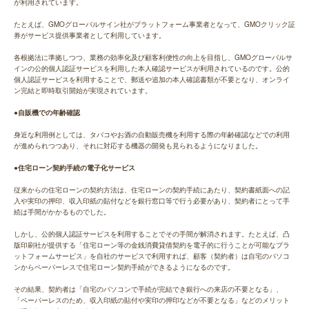
が利用されています。
たとえば、GMOグローバルサイン社がプラットフォーム事業者となって、GMOクリック証
券がサービス提供事業者として利用しています。
各根拠法に準拠しつつ、業務の効率化及び顧客利便性の向上を目指し、GMOグローバルサ
インの公的個人認証サービスを利用した本人確認サービスが利用されているのです。公的
個人認証サービスを利用することで、郵送や追加の本人確認書類が不要となり、オンライ
ン完結と即時取引開始が実現されています。
●自販機での年齢確認
身近な利用例としては、タバコやお酒の自動販売機を利用する際の年齢確認などでの利用
が進められつつあり、それに対応する機器の開発も見られるようになりました。
●住宅ローン契約手続の電子化サービス
従来からの住宅ローンの契約方法は、住宅ローンの契約手続にあたり、契約書紙面への記
入や実印の押印、収入印紙の貼付などを銀行窓口等で行う必要があり、契約者にとって手
続は手間がかかるものでした。
しかし、公的個人認証サービスを利用することでその手間が解消されます。たとえば、凸
版印刷社が提供する「住宅ローン等の金銭消費貸借契約を電子的に行うことが可能なプラ
ットフォームサービス」を自社のサービスで利用すれば、顧客（契約者）は自宅のパソコ
ンからペーパーレスで住宅ローン契約手続ができるようになるのです。
その結果、契約者は「自宅のパソコンで手続が完結でき銀行への来店の不要となる」、
「ペーパーレスのため、収入印紙の貼付や実印の押印などが不要となる」などのメリット