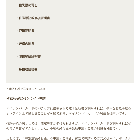
・住民票の写し
・住民票記載事項証明書
・戸籍証明書
・戸籍の附票
・印鑑登録証明書
・各種税証明書
＊市区町村で異なることもある
●行政手続のオンライン申請
マイナンバーカードのICチップに搭載される電子証明書を利用すれば、様々な行政手続を
オンライン上で済ませることが可能であり、マイナンバーカードの利便性は高いです。
行政手続の例としては、確定申告が挙げられますが、マイナンバーカードを利用すればそ
の電子申告ができます。また、各種の給付金を受給申請する際の利用も可能です。
たとえば、「特別定額給付金」を申請する場合、郵送で申請する方式又はマイナポータル