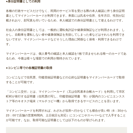
●身分証明書としての利用
各種の行政サービスだけでなく、民間のサービス等を受ける際の本人確認に伴う身分証明
書としてマイナンバーカードが利用できます。券面には氏名や住所、生年月日、性別が記
載されおり、顔写真も付いているため、本人確認での身分証明書として使えるわけです。
社会人の身分証明書としては、一般的に運転免許証や健康保険証などが利用されます。し
かし、自動車を運転しない者や健康保険証を失効してしまった者などはそれらを利用でき
ないですが、マイナンバーカードなどそうした理由に関係なく保有・利用できるわけで
す。
マイナンバーカードは、個人番号の確認と本人確認を1枚で済ませられる唯一のカードであ
るため、今後は様々な場面での利用が期待されています。
●コンビニ等での各種証明書の取得
コンビニなどで住民票、印鑑登録証明書などの公的な証明書をマイナンバーカードで取得
することが可能です。
「コンビニ交付」とは、マイナンバーカード（又は住民基本台帳カード）を利用して市区
町村が発行する証明書（住民票の写し、印鑑登録証明書 等）が国内のコンビニエンスス
トア等のキオスク端末（マルチコピー機）から取得できるサービスのことを言います。
マイナンバーカードを利用すれば、わざわざ役所へ行かなくても都合が良い時（6：30から
23：00で店舗の営業時間内、土日祝日も対応）にコンビニやスーパーなどで入手すること
が可能です。なお、取得可能な証明書としては以下のものが挙げられます。