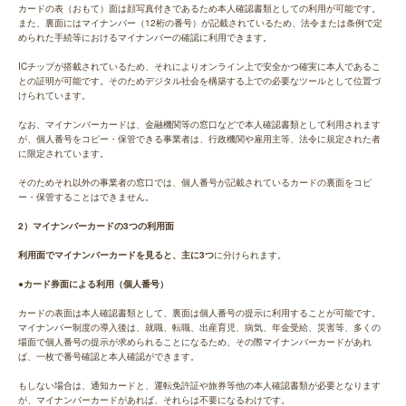
カードの表（おもて）面は顔写真付きであるため本人確認書類としての利用が可能です。
また、裏面にはマイナンバー（12桁の番号）が記載されているため、法令または条例で定
められた手続等におけるマイナンバーの確認に利用できます。
ICチップが搭載されているため、それによりオンライン上で安全かつ確実に本人であるこ
との証明が可能です。そのためデジタル社会を構築する上での必要なツールとして位置づ
けられています。
なお、マイナンバーカードは、金融機関等の窓口などで本人確認書類として利用されます
が、個人番号をコピー・保管できる事業者は、行政機関や雇用主等、法令に規定された者
に限定されています。
そのためそれ以外の事業者の窓口では、個人番号が記載されているカードの裏面をコピ
ー・保管することはできません。
2）マイナンバーカードの3つの利用面
利用面でマイナンバーカードを見ると、主に3つ
に分けられます。
●カード券面による利用（個人番号）
カードの表面は本人確認書類として、裏面は個人番号の提示に利用することが可能です。
マイナンバー制度の導入後は、就職、転職、出産育児、病気、年金受給、災害等、多くの
場面で個人番号の提示が求められることになるため、その際マイナンバーカードがあれ
ば、一枚で番号確認と本人確認ができます。
もしない場合は、通知カードと、運転免許証や旅券等他の本人確認書類が必要となります
が、マイナンバーカードがあれば、それらは不要になるわけです。