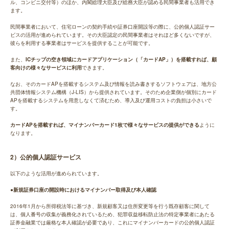
ル、コンビニ交付等）のほか、内閣総理大臣及び総務大臣が認める民間事業者も活用でき
ます。
民間事業者において、住宅ローンの契約手続や証券口座開設等の際に、公的個人認証サー
ビスの活用が進められています。その大臣認定の民間事業者はそれほど多くないですが、
彼らを利用する事業者はサービスを提供することが可能です。
また、
ICチップの空き領域にカードアプリケーション（「カードAP」）を搭載すれば、顧
客向けの様々なサービスに利用
できます。
なお、そのカードAPを搭載するシステム及び情報を読み書きするソフトウェアは、地方公
共団体情報システム機構（J-LIS）から提供されています。そのため企業側が個別にカード
APを搭載するシステムを用意しなくて済むため、導入及び運用コストの負担は小さいで
す。
カードAPを搭載すれば、マイナンバーカード1枚で様々なサービスの提供ができる
ように
なります。
2）公的個人認証サービス
以下のような活用が進められています。
●新規証券口座の開設時におけるマイナンバー取得及び本人確認
2016年1月から所得税法等に基づき、新規顧客又は住所変更等を行う既存顧客に関して
は、個人番号の収集が義務化されているため、犯罪収益移転防止法の特定事業者にあたる
証券金融業では厳格な本人確認が必要であり、これにマイナンバーカードの公的個人認証