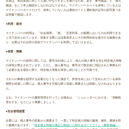
企業は、各従業員に対して人違いやなりすましを避けるため、必ず「番号確認」と「身元
確認」をして本人確認をしなければなりません。マイナンバーカードを保有している人は
マイナンバーカードだけで、保有していない人は通知カードと運転免許証等の顔写真つき
証明書で確認します。
●利用・提供
マイナンバーの利用は、「社会保障」「税」「災害対策」の範囲においてのみ利用できる
と法で定められています。収集する際には従業員本人にその利用目的を提示する義務があ
り、企業はそれ以外の目的でマイナンバーを利用してはいけません。
●保管・廃棄
マイナンバーの保管に関しては、番号法20条により、他人の個人番号を含む特定個人情報
の保管が禁止されています。ただし、個人番号は、番号法で限定的に明記された事務を行
う必要がある場合に限り、特定個人情報を保管し続けることが可能です。
それらの事務を処理する必要がなくなった場合で、所管法令において定められている保存
期間を経過した際には、個人番号を可能な限り迅速に廃棄または削除しなければなりませ
ん。
なお、マイナンバーの書類管理を行っている場合は、「シュレッダーにかける」「溶解処
理をする」などにより廃棄しましょう。
●安全管理措置
企業には、個人番号の収集から廃棄まで、一貫して特定個人情報の漏洩、減失、棄損を防
ぐ義務があります。「
特定個人情報の適正な取扱いに関するガイドライン（事業者編）
」