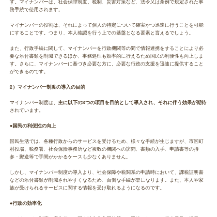
す。マイナンバーは、社会保障制度、税制、災害対策など、法令又は条例で規定された事
務手続で使用されます。
マイナンバーの役割は、それによって個人の特定について確実かつ迅速に行うことを可能
にすることです。つまり、本人確認を行う上での基盤となる要素と言えるでしょう。
また、行政手続に関して、マイナンバーを行政機関等の間で情報連携をすることにより必
要な添付書類を削減できるほか、事務処理も効率的に行えるため国民の利便性も向上しま
す。さらに、マイナンバーに基づき必要な方に、必要な行政の支援を迅速に提供すること
ができるのです。
2）マイナンバー制度の導入の目的
マイナンバー制度は、
主に以下の3つの項目を目的として導入され、それに伴う効果が期待
されています。
●国民の利便性の向上
国民生活では、各種行政からのサービスを受けるため、様々な手続が生じますが、市区町
村役場、税務署、社会保険事務所など複数の機関への訪問、書類の入手、申請書等の持
参・郵送等で手間がかかるケースも少なくありません。
しかし、マイナンバー制度の導入より、社会保障や税関系の申請時において、課税証明書
などの添付書類が削減されやすくなるため、面倒な手続が楽になります。また、本人や家
族が受けられるサービスに関する情報を受け取れるようになるのです。
●行政の効率化