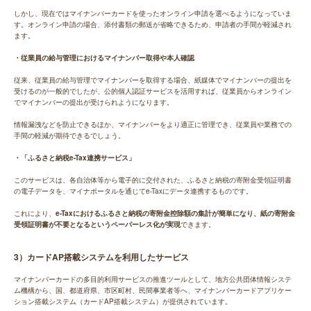
しかし、現在ではマイナンバーカードを使ったオンライン申請を選べるようになっていま
す。オンライン申請の場合、添付書類の郵送が省略できるため、申請者の手間が軽減され
ます。
・従業員の給与管理におけるマイナンバー取得や本人確認
従来、従業員の給与管理でマイナンバーを取得する場合、紙媒体でマイナンバーの提出を
受けるのが一般的でしたが、公的個人認証サービスを活用すれば、従業員からオンライン
でマイナンバーの提出が受けられようになります。
情報漏洩などを防止できるほか、マイナンバーをより適正に管理でき、従業員や業務での
手間の軽減が期待できるでしょう。
・「ふるさと納税e-Tax連携サービス」
このサービスは、各自治体等から電子的に交付された、ふるさと納税の寄附金受領証明書
の電子データを、マイナポータルを通じてe-Taxにデータ連携するものです。
これにより、
e-Taxにおけるふるさと納税の寄附金控除額の集計が簡単になり、紙の寄附金
受領証明書が不要となるというペーパーレス化が実現
できます。
3）カードAP搭載システムを利用したサービス
マイナンバーカードの多目的利用サービスの推進ツールとして、地方公共団体情報システ
ム機構から、国、都道府県、市区町村、民間事業者等へ、マイナンバーカードアプリケー
ション搭載システム（カードAP搭載システム）が提供されています。