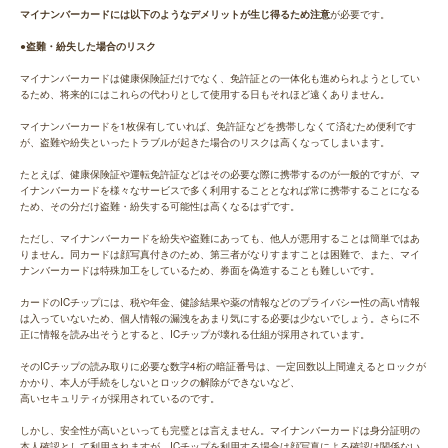
マイナンバーカードには以下のようなデメリットが生じ得るため注意
が必要です。
●盗難・紛失した場合のリスク
マイナンバーカードは健康保険証だけでなく、免許証との一体化も進められようとしてい
るため、将来的にはこれらの代わりとして使用する日もそれほど遠くありません。
マイナンバーカードを1枚保有していれば、免許証などを携帯しなくて済むため便利です
が、盗難や紛失といったトラブルが起きた場合のリスクは高くなってしまいます。
たとえば、健康保険証や運転免許証などはその必要な際に携帯するのが一般的ですが、マ
イナンバーカードを様々なサービスで多く利用することとなれば常に携帯することになる
ため、その分だけ盗難・紛失する可能性は高くなるはずです。
ただし、マイナンバーカードを紛失や盗難にあっても、他人が悪用することは簡単ではあ
りません。同カードは顔写真付きのため、第三者がなりすますことは困難で、また、マイ
ナンバーカードは特殊加工をしているため、券面を偽造することも難しいです。
カードのICチップには、税や年金、健診結果や薬の情報などのプライバシー性の高い情報
は入っていないため、個人情報の漏洩をあまり気にする必要は少ないでしょう。さらに不
正に情報を読み出そうとすると、ICチップが壊れる仕組が採用されています。
そのICチップの読み取りに必要な数字4桁の暗証番号は、一定回数以上間違えるとロックが
かかり、本人が手続をしないとロックの解除ができないなど、
高いセキュリティが採用されているのです。
しかし、安全性が高いといっても完璧とは言えません。マイナンバーカードは身分証明の
本人確認として利用されますが、ICチップを利用する場合は顔写真による確認は関係ない