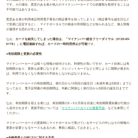
です。その場合、悪意のある者が他人のマイナンバーカードで公的書類を取得することは
不可能ではありません。
悪意ある者が利用者証明用電子署名の暗証番号を知ってしまうと（暗証番号を誕生日など
で安易に設定すると）、マイナポータルでの税金や所得額などが知られるなど、個人情報
が漏洩する恐れが生じます。
なお、
カードを紛失してしまった場合は、「マイナンバー総合フリーダイヤル（0120-95-
0178）」に電話連絡すれば、カードの一時利用停止が可能
です。
●有効期限と更新の必要性
マイナンバーカードは様々な情報が紐付けられ、利便性が高いですが、カード自体には有
効期限があり、更新も必要になります。クレジットカードなどと同じように期限が過ぎれ
ば、利用できなくなり再発行の手続をしなければなりません。
マイナンバーカードの有効期間は、発行日から10回目の誕生日（未成年者は5回目）までと
なっており、電子証明書の有効期間は、年齢に関係なく発行日から5回目の誕生日までで
す。
なお、有効期限を迎える者には、有効期限の2～3カ月前を目途に有効期限通知書が行政か
ら送付されます。更新手続については「
マイナンバーカードの更新手続
」などを参照して
ください。
マイナンバーカードの更新時にマイナポータルで受けているサービスの中にはその情報の
更新が必要となるケースもあるため、事前に確認しておきましょう。
●金融資産との紐づけに対する不安