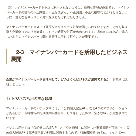
（3）マイナンバーカードを不正に利用されないように、適切な管理が必要です。マイナン
バーカードの情報の不正閲覧、不正な改ざん、不正漏洩、不正な破壊などが行われないよ
うに、適切なセキュリティ対策を講じなければなりません。
マイナンバーカード自体には高度なセキュリティ対策が講じられていますが、それを取り
扱う企業側（その担当者等）にもその適正な対応が求められます。具体的には上記で確認
したようなマイナンバーに関する管理に準じて行うことが重要です。
2-3 マイナンバーカードを活用したビジネス
展開
企業がマイナンバーカードを活用して、どのようなビジネスが展開できるか
、を簡単に説
明しましょう。
1）ビジネス活用の主な領域
マイナンバーカードのICチップ内には、「公的個人認証AP」など4つのアプリケーション
があるほか、市町村等の行政機関が独自サービスを行うための「空き領域」が用意されて
います。
ビジネス用途では「公的個人認証A P」と「空き領域」に関連した事業展開が可能です。公
的個人認証APは電子証明書の利用に関係するもので、行政機関等（e-Tax、マイナポータ