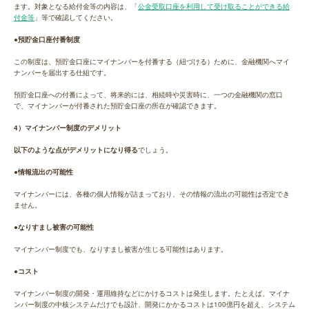
ます。対象となる給付金等の内容は、「
公金受取口座を利用して受け取ることができる給
付金等
」等で確認してください。
●預貯金口座付番制度
この制度は、預貯金口座にマイナンバーを付番する（紐づける）ために、金融機関へマイ
ナンバーを届出する仕組です。
預貯金口座への付番によって、将来的には、相続時や災害時に、一つの金融機関の窓口
で、マイナンバーが付番された預貯金口座の所在が確認できます。
4）マイナンバー制度のデメリット
以下のような点がデメリットになり得る
でしょう。
●情報流出の可能性
マイナンバーには、各種の個人情報が詰まっており、その情報の流出の可能性は否定でき
ません。
●なりすまし被害の可能性
マイナンバー制度でも、なりすまし被害が生じる可能性はあります。
●コスト
マイナンバー制度の開発・運用維持などにかけるコストは発生します。たとえば、マイナ
ンバー制度の中核システムだけでも設計、開発にかかるコストは100億円を超え、システム