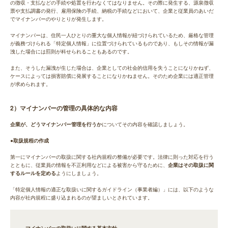
の徴収・支払などの手続や処置を行わなくてはなりません。その際に発生する、源泉徴収
票や支払調書の発行、雇用保険の手続、納税の手続などにおいて、企業と従業員のあいだ
でマイナンバーのやりとりが発生します。
マイナンバーは、住民一人ひとりの重大な個人情報が紐づけられているため、厳格な管理
が義務づけられる「特定個人情報」に位置づけられているものであり、もしその情報が漏
洩した場合には罰則が科せられることもあるのです。
また、そうした漏洩が生じた場合は、企業としての社会的信用を失うことになりかねず、
ケースによっては損害賠償に発展することになりかねません。そのため企業には適正管理
が求められます。
2）マイナンバーの管理の具体的な内容
企業が、どうマイナンバー管理を行うか
についてその内容を確認しましょう。
●取扱規程の作成
第一にマイナンバーの取扱に関する社内規程の整備が必要です。法律に則った対応を行う
とともに、従業員の情報を不正利用などによる被害から守るために、
企業はその取扱に関
するルールを定める
ようにしましょう。
「特定個人情報の適正な取扱いに関するガイドライン（事業者編）」には、以下のような
内容が社内規程に盛り込まれるのが望ましいとされています。