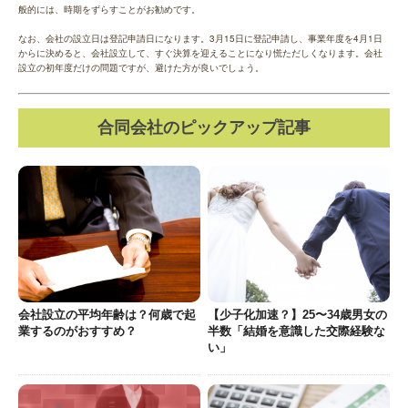
般的には、時期をずらすことがお勧めです。
なお、会社の設立日は登記申請日になります。3月15日に登記申請し、事業年度を4月1日
からに決めると、会社設立して、すぐ決算を迎えることになり慌ただしくなります。会社
設立の初年度だけの問題ですが、避けた方が良いでしょう。
合同会社のピックアップ記事
会社設立の平均年齢は？何歳で起
【少子化加速？】25〜34歳男女の
業するのがおすすめ？
半数「結婚を意識した交際経験な
い」