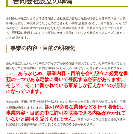
合同会社設立の準備
合同会社を設立しようと考える場合、会社設立の書類に記載が必要となる事業内容・目的
を明らかにし、事業をおこなうためにふさわしい商号(会社名)を考え、資本金をいくらにす
るかなど、事前に決めておかねばならない事項があります。会社設立を自分で行う場合
も、専門家に依頼するにしても事前に考えて準備しておくと会社設立をスムーズに進める
ことができます。
事業の内容・目的の明確化
会社を設立したいという事業のアイデアがある場合や個人で行っていた事業を法人で行う
場合などでは事業内容・目的は明確だから考える必要はないと思われるかも知れません。
あらかじめ、事業内容・目的を会社設立に必要な書
しかし、
類の一つである定款に書いて登記する必要があります。
そして、そこに書かれている事業しか行えないのが原則
になっています。
そのため、将来、事業を別分野へ拡大したいと思ったとき定款の変更が必要になり、手間
認可が必要な業種などを行う場合は、
と費用が発生します。また、
事業内容・目的の中に許可を取得できる内容がかかれて
いないと認可を受けられません。
事業内容・目的は定款＆登記簿謄本
に記載される重要事項なので、良く考えて決める必要があります。
どのような事業を行うのか将来の計画も含めて、分かりやすい文言にしておきます。