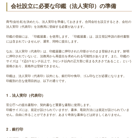
会社設立に必要な印鑑（法人実印）の準備
商号(会社名)を決めたら、法人実印を準備しておきます。合同会社を設立するとき、会社の
法人実印（代表印）を法務局に登録する必要があります。
印鑑の登録には、「印鑑届書」を使用します。「印鑑届書」は、設立登記申請の添付書類
には含まれていませんが、通常、同時に提出します。
なお、法人実印（代表印）は、印鑑届書に押印された印影がそのまま登録されます。鮮明
に押印されていないと、法務局から再提出を求められる可能性があります。また、印鑑の
サイズは「1辺が1センチ以上で、3センチ以内の正方形に収まる大きさであること」という
規格があり、規格外は登録できません。
印鑑は、法人実印（代表印）以外にも、銀行印や角印、ゴム印などが必要になります。
印鑑別の主な使用目的は、以下の通りです。
1．法人実印（代表印）
官公庁への提出書類や、契約書など重要な書類に使用します。
印鑑サイズには、規定が設けられていますが、書体、彫刻方法には規定が設けられていま
せん。自由に作ることができますが、あまり奇抜な書体などは好ましくありません。
2．銀行印