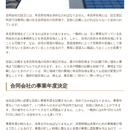
合同会社の設立には、本店所在地を決めなければなりません。本店所在地とは、設立登記
申請で法務局に届け出る合同会社の住所地で、定款に記載しなければならないと定められ
ています。
本店所在地をどこにするかは決まりがありません。一般的には、主に事業を行っている合
同会社のある事務所などを本店所在地とします。しかし、自宅の住所を本店所在地にする
ことも可能です。なお、自宅が賃貸の場合は、賃貸借契約によって営業所や店舗として使
用できないと定められていることがあるので、事前に賃貸人に確認しておくことが必要で
す。
定款に記載する本店所在地の住所の表記方法は、最小行政区画までの記載で良い場合と番
地まで記載のどちらでも許されます。また、ビル名や階数の記載も自由です。番地まで記
載しないときのメリットは、同じ地域で別の番地に本店所在地を変えても定款の変更が不
要なことです。最終行政区画とは、例えば、東京都〇〇区や〇〇県××市などです。
合同会社の事業年度決定
会社設立時に必要な定款に事業年度を記載するため、決めておかねばなりません。事業年
度をいつから始めて、いつ終わらせるかは1年以内であれば、自由に決めることができま
す。月の途中からスタートさせても問題ありません。しかし、一般的には4月1日から3月
31日に決めている会社がもっとも多いです。
事業年度が終わると、決算を行わねばなりませんが、決算時期は決算のための事務量が増
えて忙しくなるので、事業の忙しい時期と重なると本業の事業に悪影響を与えるので、一