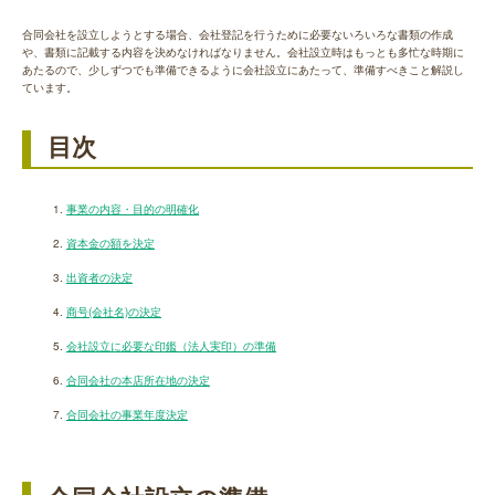
合同会社を設立しようとする場合、会社登記を行うために必要ないろいろな書類の作成
や、
書類に記載する内容を決めなければなりません。会社設立時はもっとも多忙な時期に
あたるので、少しずつでも準備できるように会社設立にあたって、準備すべきこと解説し
ています。
目次
事業の内容・目的の明確化
資本金の額を決定
出資者の決定
商号(会社名)の決定
会社設立に必要な印鑑（法人実印）の準備
合同会社の本店所在地の決定
合同会社の事業年度決定