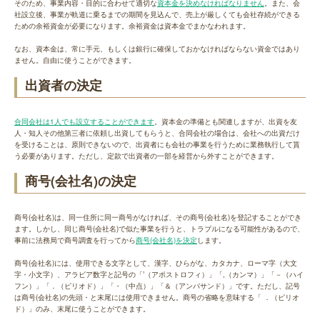
そのため、事業内容・目的に合わせて適切な
資本金を決めなければなりません
。また、会
社設立後、事業が軌道に乗るまでの期間を見込んで、売上が厳しくても会社存続ができる
ための余裕資金が必要になります。余裕資金は資本金でまかなわれます。
なお、資本金は、常に手元、もしくは銀行に確保しておかなければならない資金ではあり
ません。自由に使うことができます。
出資者の決定
合同会社は1人でも設立することができます
。資本金の準備とも関連しますが、出資を友
人・知人その他第三者に依頼し出資してもらうと、合同会社の場合は、会社への出資だけ
を受けることは、原則できないので、出資者にも会社の事業を行うために業務執行して貰
う必要があります。ただし、定款で出資者の一部を経営から外すことができます。
商号(会社名)の決定
商号(会社名)は、同一住所に同一商号がなければ、その商号(会社名)を登記することができ
ます。しかし、同じ商号(会社名)で似た事業を行うと、トラブルになる可能性があるので、
事前に法務局で商号調査を行ってから
商号(会社名)を決定
します。
商号(会社名)には、使用できる文字として、漢字、ひらがな、カタカナ、ローマ字（大文
字・小文字）、アラビア数字と記号の「’（アポストロフィ）」「,（カンマ）」「－（ハイ
フン）」「．（ピリオド）」「・（中点）」「＆（アンパサンド）」です。ただし、記号
は商号(会社名)の先頭・と末尾には使用できません。商号の省略を意味する「 ．（ピリオ
ド）」のみ、末尾に使うことができます。