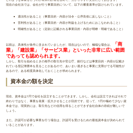
現在の会社法では、会社が行う事業目的について、以下の審査基準が設けられています。
適法性があること（事業目的・内容が法令・公序良俗に反しないこと）
営利性があること（事業目的・内容が利益を上げるためにおこなわれること）
明確性があること（定款に記載される事業目的・内容が明瞭・明確であること）
「商
以前は、具体性が条件に含まれていましたが、現在はないので、極端な場合は、
業」「建設業」「サービス業」といった非常に広い範囲
であっても認められます。
しかし、取引を始めるときの相手の取引先や官公庁、銀行などは事業目的・内容が記載さ
れている登記簿謄本を見ることがあるので、あいまい過ぎると事業に支障がでる可能性が
あるので、ある程度具体化しておくことが求められます。
資本金の額を決定
現在、資本金は1円で会社を設立することができます。しかし、会社は設立できればそれで
終わりではなく、事業を発展・拡大させることが目的です。従って、1円や極めて少ない資
本金では、現実的には、取引先などの信用を得ることができず会社自体の存続が難しいで
しょう。
また、許認可が必要な事業を行う場合は、許認可を受けるための最低資本金が決められて
いることがあります。