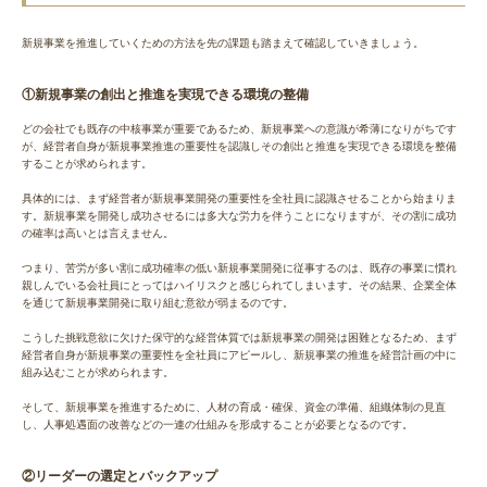
新規事業を推進していくための方法を先の課題も踏まえて確認していきましょう。
①新規事業の創出と推進を実現できる環境の整備
どの会社でも既存の中核事業が重要であるため、新規事業への意識が希薄になりがちです
が、経営者自身が新規事業推進の重要性を認識しその創出と推進を実現できる環境を整備
することが求められます。
具体的には、まず経営者が新規事業開発の重要性を全社員に認識させることから始まりま
す。新規事業を開発し成功させるには多大な労力を伴うことになりますが、その割に成功
の確率は高いとは言えません。
つまり、苦労が多い割に成功確率の低い新規事業開発に従事するのは、既存の事業に慣れ
親しんでいる会社員にとってはハイリスクと感じられてしまいます。その結果、企業全体
を通じて新規事業開発に取り組む意欲が弱まるのです。
こうした挑戦意欲に欠けた保守的な経営体質では新規事業の開発は困難となるため、まず
経営者自身が新規事業の重要性を全社員にアピールし、新規事業の推進を経営計画の中に
組み込むことが求められます。
そして、新規事業を推進するために、人材の育成・確保、資金の準備、組織体制の見直
し、人事処遇面の改善などの一連の仕組みを形成することが必要となるのです。
②リーダーの選定とバックアップ