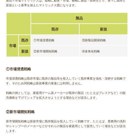
製品＝市場マトリックスは、縦軸に顧客・市場、横軸に製品・技術をとり、各々に既存と
新規という基準を加えたマトリックス図になります。
製品
既存
新規
既存
①市場浸透戦略
③新製品開発戦略
市場
新規
②新市場開拓戦略
④多角化戦略
①市場浸透戦略
市場浸透戦略は既存市場に既存の製品等を投入していく既存事業を強化・深耕する戦略で
す。そのため同戦略は新規事業の推進には利用しません。
戦略の例としては、家庭用ゲーム器メーカーが既存の製品（たとえばプレステなど）の販
売価格を下げてシェアを拡大させようとする場合などが該当します。
②新市場開拓戦略
新市場開拓戦略は新規市場に既存製品を投入していく戦略です。たとえば、業務用の洗剤
やシャンプーのメーカーなどがそれらの製品を家庭用として販売していく場合などが該当
します。