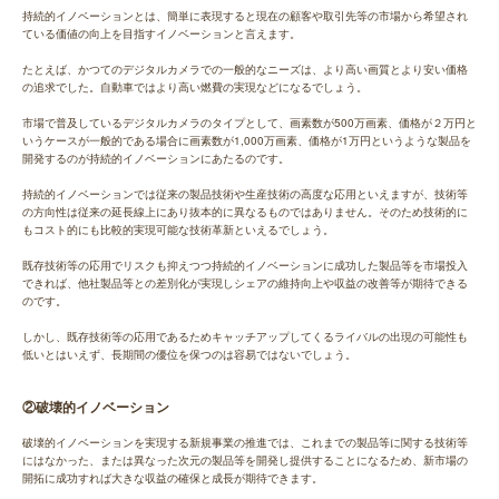
持続的イノベーションとは、簡単に表現すると現在の顧客や取引先等の市場から希望され
ている価値の向上を目指すイノベーションと言えます。
たとえば、かつてのデジタルカメラでの一般的なニーズは、より高い画質とより安い価格
の追求でした。自動車ではより高い燃費の実現などになるでしょう。
市場で普及しているデジタルカメラのタイプとして、画素数が500万画素、価格が２万円と
いうケースが一般的である場合に画素数が1,000万画素、価格が1万円というような製品を
開発するのが持続的イノベーションにあたるのです。
持続的イノベーションでは従来の製品技術や生産技術の高度な応用といえますが、技術等
の方向性は従来の延長線上にあり抜本的に異なるものではありません。そのため技術的に
もコスト的にも比較的実現可能な技術革新といえるでしょう。
既存技術等の応用でリスクも抑えつつ持続的イノベーションに成功した製品等を市場投入
できれば、他社製品等との差別化が実現しシェアの維持向上や収益の改善等が期待できる
のです。
しかし、既存技術等の応用であるためキャッチアップしてくるライバルの出現の可能性も
低いとはいえず、長期間の優位を保つのは容易ではないでしょう。
②破壊的イノベーション
破壊的イノベーションを実現する新規事業の推進では、これまでの製品等に関する技術等
にはなかった、または異なった次元の製品等を開発し提供することになるため、新市場の
開拓に成功すれば大きな収益の確保と成長が期待できます。