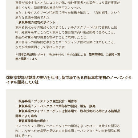
事量が減少するとともにコストの低い海外事業者との競争により既存事業が
厳しくなり、新規事業の推進が不可欠となった。
また、シルクスクリーン印刷業で培った技術を応用し、「糊を刷る」という
新たな技術を開発できた。
・新規事業の成功のポイント：
利用者視点からの製品化を大切にし、シルクスクリーン印刷で蓄積した技
術、経験を余すところなく利用して独自性の高い製品開発に努めたこと。
製品の対象市場や用途を増やすことに成功したこと。
展示会等への積極的な参加などマーケティング面の活動に注力したこと。
などが成功要因として挙げられます。
＊日本公庫総研レポート No.2014-2の「中小企業による「新事業戦略」の展開 ～実
態と課題～」より
③樹脂製部品製造の技術を活用し新市場である自転車市場初のノーパンクタ
イヤを開発したC社
・既存事業：プラスチック金型設計・製作等
・新規事業：ノーパンクタイヤ用部材の開発・製造・販売
・新規事業のタイプ：ターゲットは新市場で、既存技術の応用による新製品
開発により進出
・新規事業推進の理由：
フォークリフト用のノーパンクタイヤの相談をきっかけに、当時まだ開発さ
れていなかったが需要が見込める自転車用ノーパンクタイヤの自社開発に興
味を持った。