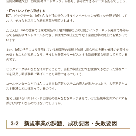
合開発機構)では「技術開発ロードマップ」があり、参考にできるケースもあるでしょう。
・ITのトレンドから発想する
ICT、ビッグデータ、IoTやAIなどITの進化に伴うイノベーションが様々な分野で誕生して
おり、それらを活用した新規事業が期待されます。
たとえば、IoTの世界では家電製品や工場の機械などの状態がインターネット経由で外部か
らでも確認やコントロールができ、利便性の向上だけでなく業務効率の向上にも繋がって
います。
また、IoTの活用により使用している機器等の状態を診断し耐久性の判断や修理の必要性を
分析することが容易になり、そうした作業をサービスとする新規事業も登場してきている
のです。
ビッグデータやAIなどを活用することで、会社の調査だけでは把握できなかった潜在ニー
ズを発見し新規事業に繋げることも期待できるでしょう。
コールセンターなどではAIによる自動応答システムの導入が進みつつあり、人手不足とコ
スト削減などに役立っているのです。
進化し続けるITのトレンドと自社の強みなどをマッチさせていけば新規事業のアイデアも
浮かびやすくなるのではないでしょうか。
3-2 新規事業の課題、成功要因・失敗要因