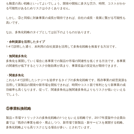
も難度の高い戦略といってよいでしょう。開発や開拓に多大な労力、時間、コストがかか
る可能性があるためリスクは小さくありません。
しかし、③と同様に対象事業の成長が期待できれば、自社の成長・発展に繋がる可能性も
高いです。
なお、多角化戦略のタイプとしては以下のようものがあります。
・余剰資源を活用したタイプ
1-4で説明した通り、未利用の自社資源を活用して多角化戦略を推進する方法です。
・無関連多角化
多角化を展開していく場合に各事業での製品や市場の関連性を低くする方法です。各事業
の関連性が低下するとリスク分散効果が高まり、事業収益の安定化が期待できます。
・関連多角化
これも1-4で説明したシナジーを追求するタイプの多角化戦略です。既存事業の経営資源を
活用して新製品の開発や新市場を開拓できれば、時間やコスト面で有利となり新事業の成
功確率も高くなります。従って、関連多角化は無関連多角化よりもリスクが低いといえる
でしょう。
⑤事業転換戦略
製品＝市場マトリックスの多角化戦略の1つともいえる戦略です。2017年度版中小企業白
書では「既存の事業を縮小・廃止しつつ、新市場で新製品・新サービスを展開する戦略。
多角化戦略よりも高リスクとなる場合が多い」とされています。