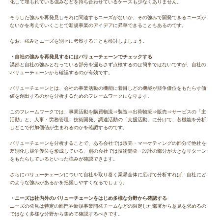
化して埋もれている強みなどを持ち合わせているケースも少なくありません。
そうした強みを再発見しそれに関連するニーズがないか、その強みで開発できるニーズが
ないかを考えていくことで新規事業のアイデアに昇華できることもあるのです。
なお、強みとニーズを別々に考察することも検討しましょう。
・自社の強みを再発見するにはバリューチェーンでチェックする
漠然と自社の強みとなっている部分を漏らさず点検するのは簡単ではないですが、自社の
バリューチェーンから確認するのが有効です。
バリューチェーンとは、会社の事業活動の機能に着目しどの機能が競争優位をもたらす価
値を創出するのかを分析するためのフレームワークになります。
このフレームワークでは、事業活動を購買物流⇒製造⇒出荷物流⇒販売⇒サービスの「主
活動」と、人事・労務管理、技術開発、調達活動の「支援活動」に分けて、各機能を分析
しどこで付加価値が生まれるのかを確認するのです。
バリューチェーンを分析することで、ある会社では販売・マーケティングの部分で他社を
差別化し競争優位を形成している、別の会社では技術開発・設計の部分が大きなリターン
をもたらしているといった強みが確認できます。
さらにバリューチェーンについて自社を取り巻く業界全体に広げて分析すれば、自社にど
のような強みがあるかを把握しやすくなるでしょう。
・ニーズは社内外のバリューチェーンをはじめ多様な分野から確認する
ニーズの発見は特定の部門や新規事業開発チームなどの限定した部署から意見を求めるの
ではなく多様な分野から集めて確認するべきです。