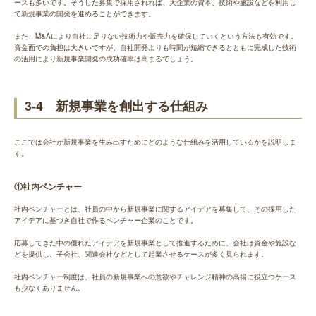
ースも多いです。そうした募集で採用されれば、大企業の資本、技術や施設などを利用し
て新規事業の開発を進めることができます。
また、M&Aにより自社に足りない技術力や販売力を確保していくという方法も有効です。
資金面での負担は大きいですが、自社開発よりも時間が短縮できるとともに完成した技術
の活用により新規事業開発の成功確率は高まるでしょう。
3-4 新規事業を創出する仕組み
ここでは会社が新規事業を生み出すためにどのような仕組みを活用しているかを説明しま
す。
①社内ベンチャー
社内ベンチャーとは、社員の中から新規事業に関するアイデアを募集して、その採用した
アイデアに基づき自社で作るベンチャー企業のことです。
応募してきた中の優れたアイデアを新規事業として推進するために、会社は資金や施設な
どを提供し、子会社、関連会社などとして起業させるケースが多く見られます。
社内ベンチャー制度は、社員の新規事業への意欲やチャレンジ精神の高揚に役立つケース
も少なくありません。