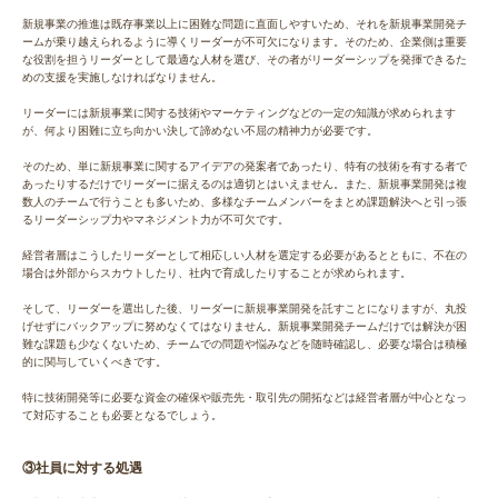
新規事業の推進は既存事業以上に困難な問題に直面しやすいため、それを新規事業開発チ
ームが乗り越えられるように導くリーダーが不可欠になります。そのため、企業側は重要
な役割を担うリーダーとして最適な人材を選び、その者がリーダーシップを発揮できるた
めの支援を実施しなければなりません。
リーダーには新規事業に関する技術やマーケティングなどの一定の知識が求められます
が、何より困難に立ち向かい決して諦めない不屈の精神力が必要です。
そのため、単に新規事業に関するアイデアの発案者であったり、特有の技術を有する者で
あったりするだけでリーダーに据えるのは適切とはいえません。また、新規事業開発は複
数人のチームで行うことも多いため、多様なチームメンバーをまとめ課題解決へと引っ張
るリーダーシップ力やマネジメント力が不可欠です。
経営者層はこうしたリーダーとして相応しい人材を選定する必要があるとともに、不在の
場合は外部からスカウトしたり、社内で育成したりすることが求められます。
そして、リーダーを選出した後、リーダーに新規事業開発を託すことになりますが、丸投
げせずにバックアップに努めなくてはなりません。新規事業開発チームだけでは解決が困
難な課題も少なくないため、チームでの問題や悩みなどを随時確認し、必要な場合は積極
的に関与していくべきです。
特に技術開発等に必要な資金の確保や販売先・取引先の開拓などは経営者層が中心となっ
て対応することも必要となるでしょう。
③社員に対する処遇