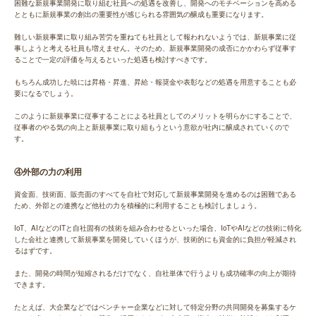
困難な新規事業開発に取り組む社員への処遇を改善し、開発へのモチベーションを高める
とともに新規事業の創出の重要性が感じられる雰囲気の醸成も重要になります。
難しい新規事業に取り組み苦労を重ねても社員として報われないようでは、新規事業に従
事しようと考える社員も増えません。そのため、新規事業開発の成否にかかわらず従事す
ることで一定の評価を与えるといった処遇も検討すべきです。
もちろん成功した暁には昇格・昇進、昇給・報奨金や表彰などの処遇を用意することも必
要になるでしょう。
このように新規事業に従事することによる社員としてのメリットを明らかにすることで、
従事者のやる気の向上と新規事業に取り組もうという意欲が社内に醸成されていくので
す。
④外部の力の利用
資金面、技術面、販売面のすべてを自社で対応して新規事業開発を進めるのは困難である
ため、外部との連携など他社の力を積極的に利用することも検討しましょう。
IoT、AIなどのITと自社固有の技術を組み合わせるといった場合、IoTやAIなどの技術に特化
した会社と連携して新規事業を開発していくほうが、技術的にも資金的に負担が軽減され
るはずです。
また、開発の時間が短縮されるだけでなく、自社単体で行うよりも成功確率の向上が期待
できます。
たとえば、大企業などではベンチャー企業などに対して特定分野の共同開発を募集するケ