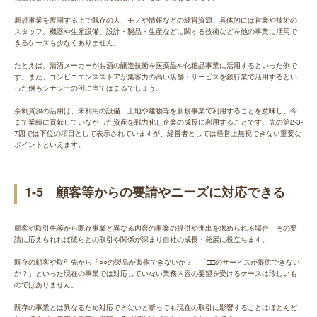
新規事業を展開する上で既存の人、モノや情報などの経営資源、具体的には営業や技術の
スタッフ、機器や生産設備、設計・製品・生産などに関する技術などを他の事業に活用で
きるケースも少なくありません。
たとえば、清酒メーカーがお酒の醸造技術を医薬品や化粧品事業に活用するといった例で
す。また、コンビニエンスストアが集客力の高い店舗・サービスを銀行業で活用するとい
った例もシナジーの例に当てはまるでしょう。
余剰資源の活用は、未利用の設備、土地や建物等を新規事業で利用することを意味し、今
まで業績に貢献していなかった資産を戦力化し企業の成長に利用することです。先の第2-3-
7図では下位の項目として表示されていますが、経営者としては経営上無視できない重要な
ポイントといえます。
1-5 顧客等からの要請やニーズに対応できる
顧客や取引先等から既存事業と異なる内容の事業の提供や進出を求められる場合、その要
請に応えられれば彼らとの取引や関係が深まり自社の成長・発展に役立ちます。
既存の顧客や取引先から「○○の製品が製作できないか？」「□□のサービスが提供できない
か？」といった現在の事業では対応していない業務内容の要望を受けるケースは珍しいも
のではありません。
既存の事業とは異なるため対応できないと断っても現在の取引に影響することはほとんど