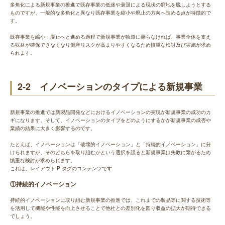
多角化による新規事業の推進で既存事業の低迷や衰退による現状の窮地を脱しようとする
ものですが、一般的な多角化と異なり既存事業を縮小や廃止の方向へ進める点が特徴的で
す。
既存事業を縮小・廃止へと進める過程で新規事業が軌道に乗らなければ、事業全体を支え
る収益が確保できなくなり倒産リスクが高まりやすくなるため慎重な検討及び実施が求め
られます。
2-2 イノベーションのタイプによる新規事業
新規事業の推進では新製品開発などにおけるイノベーションの実現が新規事業の成功のカ
ギになります。そして、イノベーションのタイプをどのようにするかが新規事業の成否や
業績の結果に大きく影響するのです。
たとえば、イノベーションは「破壊的イノベーション」と「持続的イノベーション」に分
けられますが、そのどちらを取り組むかという選択を誤ると新規事業は失敗に繋がるため
慎重な検討が求められます。
これは、レイアウト P タグのコンテンツです
①持続的イノベーション
持続的イノベーションに取り組む新規事業の推進では、これまでの製品等に関する技術等
を活用して機能や性能を向上させることで他社との差別化を図り収益の拡大が期待できる
でしょう。