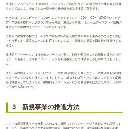
破壊的イノベーションは持続的イノベーションと異なり今までの延長線上の技術等を目指
すものではなく、今までとは一線を画する価値を創出する技術革新です。
たとえば、フロッピーディスクからコンパクトディスク（CD）、CDからDVDといったメ
ディア技術の移行や、ブラウン管から液晶、液晶から有機ELといったディスプレイ技術の
移行などが破壊的イノベーションにあたります。
これらに共通する特徴は、今までの製品技術の延長線で技術革新を進めるのではなく異な
った次元でより高度なニーズに対応するものであり、新技術の登場で旧技術が陳腐化する
点です。
破壊的イノベーションは技術的なハードルが高く、顧客や取引先などの開拓を最初から行
うケースも多く、破壊的イノベーションを新規事業として成功させるは簡単ではありませ
ん。
また、破壊的イノベーションはコスト、労力や時間なども多くかかり、成功確率も持続的
イノベーションよりも低くなります。しかし、成功すればライバルもほとんどおらず従来
品は陳腐化してしまうため、破壊的イノベーションによる新規事業は大きなリターンを得
る可能性も高いのです。
3 新規事業の推進方法
ここでは新規事業をどう考案しどのように展開していくのか、という推進方法を説明しま
す。また、新事業のアイデアの発想の仕方、戦略立案の方法、成功要因や失敗要因の把