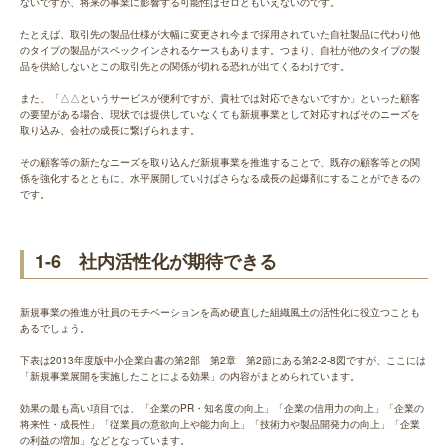
ないですが、将来の事業に影響する可能性はゼロともいえないのです。
たとえば、取引先の製品仕様が大幅に変更され今まで採用されていた自社製品に代わり他
のタイプの製品がスペックインされるケースもあります。つまり、自社が他のタイプの製
品を供給しないとこの取引先との関係が切れる恐れが出てくるわけです。
また、「△△というサービスが便利ですが、貴社では対応できないですか」といった顧客
の要望がある場合、現状では提供していなくても新規事業として対応すればそのニーズを
取り込み、会社の成長に繋げられます。
その顧客等の新たなニーズを取り込んだ新規事業を推進することで、既存の顧客等との関
係を強化するとともに、水平展開していけばさらなる成長の起爆剤にすることができるの
です。
1-6 社内活性化が期待できる
新規事業の推進が社員のモチベーションを高め硬直した組織風土の活性化に役立つことも
あるでしょう。
下表は2013年度版中小企業白書の第2部 第2章 第2節にある第2-2-8図ですが、ここには
「新規事業展開を実施したことによる効果」の内容がまとめられています。
効果の最も高い項目では、「企業のPR・知名度の向上」「企業の信用力の向上」「企業の
将来性・成長性」「従業員の意欲向上や能力向上」「技術力や製品開発力の向上」「企業
の利益の増加」などとなっています。