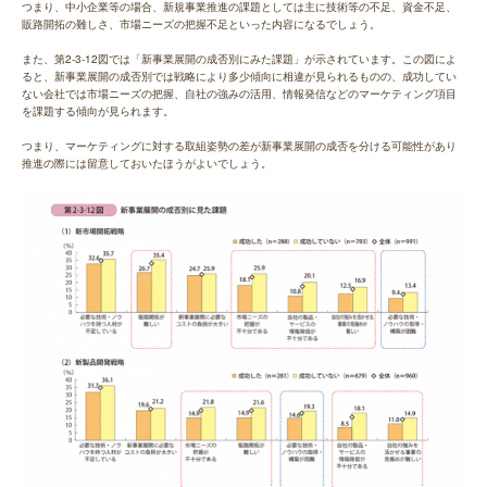
つまり、中小企業等の場合、新規事業推進の課題としては主に技術等の不足、資金不足、
販路開拓の難しさ、市場ニーズの把握不足といった内容になるでしょう。
また、第2-3-12図では「新事業展開の成否別にみた課題」が示されています。この図によ
ると、新事業展開の成否別では戦略により多少傾向に相違が見られるものの、成功してい
ない会社では市場ニーズの把握、自社の強みの活用、情報発信などのマーケティング項目
を課題する傾向が見られます。
つまり、マーケティングに対する取組姿勢の差が新事業展開の成否を分ける可能性があり
推進の際には留意しておいたほうがよいでしょう。