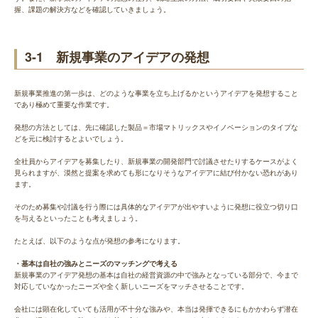
握、課題の解決方などを確認していきましょう。
3-1 新規事業のアイデアの発想
新規事業推進の第一歩は、どのような事業を立ち上げるかというアイデアを発想すること
であり極めて重要な作業です。
発想の方法としては、先に確認した製品＝市場マトリックスやイノベーションのタイプな
どを元に検討するとよいでしょう。
全社員からアイデアを募集したり、新規事業の開発部門で討議させたりするケースがよく
見られますが、漠然と提案を求めても形になりそうなアイデアに結び付かない恐れがあり
ます。
そのため募集や討議を行う際には具体的なアイデアが出やすいように発想に役立つ切り口
を与えるといったことも考えましょう。
たとえば、以下のような点が発想の参考になります。
・基本は自社の強みとニーズのマッチングで考える
新規事業のアイデア発想の基本は自社の経営資源の中で強みとなっている部分で、今まで
対応していなかったニーズや全く新しいニーズをマッチさせることです。
会社には顕在化していても活用が不十分な強みや、本当は発揮できるにもかかわらず潜在