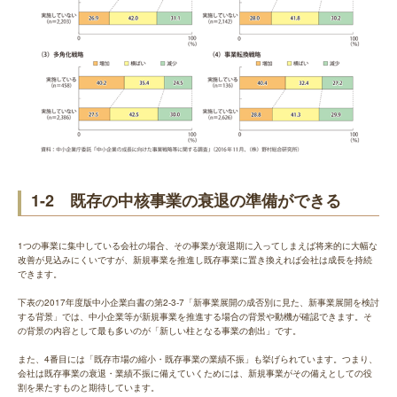
1-2 既存の中核事業の衰退の準備ができる
1つの事業に集中している会社の場合、その事業が衰退期に入ってしまえば将来的に大幅な
改善が見込みにくいですが、新規事業を推進し既存事業に置き換えれば会社は成長を持続
できます。
下表の2017年度版中小企業白書の第2-3-7「新事業展開の成否別に見た、新事業展開を検討
する背景」では、中小企業等が新規事業を推進する場合の背景や動機が確認できます。そ
の背景の内容として最も多いのが「新しい柱となる事業の創出」です。
また、4番目には「既存市場の縮小・既存事業の業績不振」も挙げられています。つまり、
会社は既存事業の衰退・業績不振に備えていくためには、新規事業がその備えとしての役
割を果たすものと期待しています。