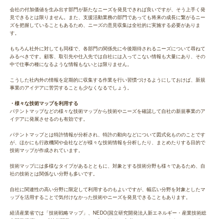
会社の付加価値を生み出す部門が新たなニーズを発見できれば良いですが、そう上手く発
見できるとは限りません。また、支援活動業務の部門であっても将来の成長に繋がるニー
ズを把握していることもあるため、ニーズの意見収集は全社的に実施する必要がありま
す。
もちろん社外に対しても同様で、各部門の関係先に今後期待されるニーズについて尋ねて
みるべきです。顧客、取引先や仕入先では自社には入ってこない情報も大量にあり、その
中で仕事の種になるような情報もないとは限りません。
こうした社内外の情報を定期的に収集する作業を行い習慣づけるようにしておけば、新規
事業のアイデアに苦労することも少なくなるでしょう。
・様々な技術マップを利用する
パテントマップなどの様々な技術マップから技術やニーズを確認して自社の新規事業のア
イデアに発展させるのも有効です。
パテントマップとは特許情報が分析され、特許の動向などについて図式化もののことです
が、ほかにも行政機関や会社などが様々な技術情報を分析したり、まとめたりする目的で
技術マップが作成されています。
技術マップには多様なタイプがあるとともに、対象とする技術分野も様々であるため、自
社の技術とは関係ない分野も多いです。
自社に関連性の高い分野に限定して利用するのもよいですが、幅広い分野を対象としたマ
ップを活用することで気付けなかった技術やニーズを発見できることもあります。
経済産業省では「技術戦略マップ」、NEDO(国立研究開発法人新エネルギー・産業技術総