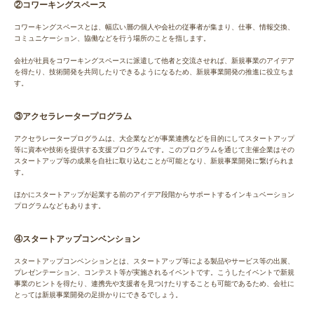
②コワーキングスペース
コワーキングスペースとは、幅広い層の個人や会社の従事者が集まり、仕事、情報交換、
コミュニケーション、協働などを行う場所のことを指します。
会社が社員をコワーキングスペースに派遣して他者と交流させれば、新規事業のアイデア
を得たり、技術開発を共同したりできるようになるため、新規事業開発の推進に役立ちま
す。
③アクセラレータープログラム
アクセラレータープログラムは、大企業などが事業連携などを目的にしてスタートアップ
等に資本や技術を提供する支援プログラムです。このプログラムを通じて主催企業はその
スタートアップ等の成果を自社に取り込むことが可能となり、新規事業開発に繋げられま
す。
ほかにスタートアップが起業する前のアイデア段階からサポートするインキュベーション
プログラムなどもあります。
④スタートアップコンベンション
スタートアップコンベンションとは、スタートアップ等による製品やサービス等の出展、
プレゼンテーション、コンテスト等が実施されるイベントです。こうしたイベントで新規
事業のヒントを得たり、連携先や支援者を見つけたりすることも可能であるため、会社に
とっては新規事業開発の足掛かりにできるでしょう。