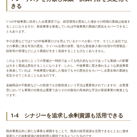
きる
1つの中核事業に依存した企業運営では、経営環境が悪化した場合その時期の業績は低迷す
ることになりますが、新規事業を推進していれば中核事業の業績の悪化をカバーできるこ
ともあります。
中小企業などでは1つの中核事業だけを営んでいるケースが多いです。そうした会社では、
その事業に係る市況の悪化、ライバル企業の攻勢、強力な新規参入者の出現や代替製品・
技術等の登場などにより業績が大きく低迷することも少なくありません。
このような会社にとっての脅威が一時的であっても恒久的なものであっても業績への影響
は大きく業績は悪化することになります。しかし、中核事業に置き換わるような新規事業
を推進していれば、中核事業が低迷した場合でもその悪化分をカバーし企業全体の業績を
安定させてくれることもあるのです。
金融商品や不動産などへの投資でも分散投資という手法は重要視されていますが、企業運
営においても事業の分散化は重要でありその分散化の具体的な手法が新規事業の推進とな
ります。
1-4 シナジーを追求し余剰資源も活用できる
既存事業以外に新たな事業を展開することで、既存の経営資源を活用できるとともに遊休
資産などの余剰資源の有効利用も期待できるようになるのです。