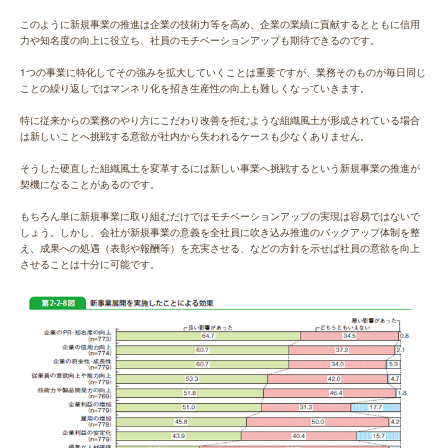
このように新規事業の推進は企業の技術力等を高め、企業の業績に貢献するとともに信用
力や知名度の向上に役立ち、社員のモチベーションアップも期待できるのです。
1つの事業に特化してその強みを拡大していくことは重要ですが、業務そのものが毎日同じ
ことの繰り返しではマンネリ化を招き生産性の向上も難しくなっていきます。
特に従来からの業務のやり方にこだわり改善を拒むような組織風土が形成されている場合
は新しいことへ挑戦する意欲が社内から失われるケースも少なくありません。
そうした硬直した組織風土を変革するには新しい事業へ挑戦するという新規事業の推進が
契機になることがあるのです。
もちろん単に新規事業に取り組むだけではモチベーションアップの実現は容易ではないで
しょう。しかし、会社が新規事業の意義を全社員に吹き込み推進のバックアップ体制を整
え、成果への処遇（表彰や報酬等）を充実させる、などの方針を示せば社員の意欲を向上
させることは十分に可能です。