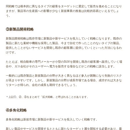
同戦略では根本的に異なるタイプの顧客をターゲットに選定して販売を進めることになり
ますが、製品等の生産面への影響が少なく新規事業の推進は比較的容易といえるでしょ
う。
③新製品開発戦略
新製品開発戦略は既存市場に新製品や新サービスを投入していく戦略になります。既存の
製品に新たな素材や機能を採用した製品、今まで自社で作ったことのないタイプの製品、
提供したことがないサービスを開発し既存の顧客層に提供していくといった方法になるわ
けです。
たとえば、軽自動車の専門メーカーが小型のSUVを開発し既存の顧客層へ販売していく場
合や、ガス会社がそのユーザーへ電力を販売する場合などがこの戦略に該当します。
一般的には既存製品と新規製品の分野が大きく異なるほど参入が困難になり失敗のリスク
が高まりやすいです。しかし、新規製品の分野が成長市場である場合、成功すれば大きな
リターンが得られ、会社の成長も期待できるでしょう。
＊上記①、②、③をまとめて「拡大戦略」と呼ばれることがあります。
④多角化戦略
多角化戦略は新規市場に新製品や新サービスを投入していく戦略です。
新しい製品やサービスを開発するとともに新たなターゲット層を開拓する必要があり、最