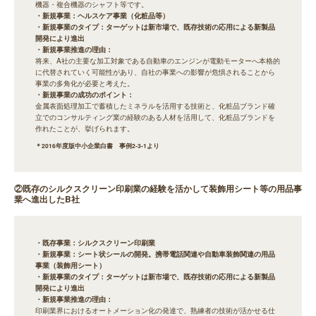
機器・複合機器のシャフト等です。
・新規事業：ヘルスケア事業（化粧品等）
・新規事業のタイプ：ターゲットは新市場で、既存技術の応用による新製品
開発により進出
・新規事業推進の理由：
将来、A社の主要な加工対象である自動車のエンジンが電動モーターへ本格的
に代替されていく可能性があり、自社の事業への影響が危惧されることから
事業の多角化が必要と考えた。
・新規事業の成功のポイント：
金属表面処理加工で蓄積したミネラルを活用する技術と、化粧品ブランド確
立でのコンサルティング業の経験のある人材を活用して、化粧品ブランドを
作れたことが、挙げられます。
＊2016年度版中小企業白書 事例2-3-1より
②既存のシルクスクリーン印刷業の経験を活かして装飾用シート等の用品事
業へ進出したB社
・既存事業：シルクスクリーン印刷業
・新規事業：シート状シールの開発。携帯電話関連や自動車装飾関連の用品
事業（装飾用シート）
・新規事業のタイプ：ターゲットは新市場で、既存技術の応用による新製品
開発により進出
・新規事業推進の理由：
印刷業界におけるオートメーション化の発達で、熟練者の技術が活かせる仕