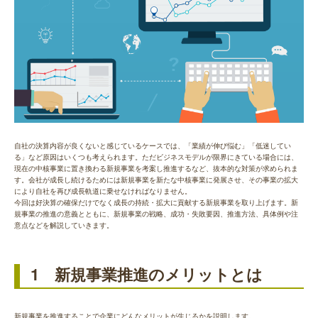
自社の決算内容が良くないと感じているケースで
は、「業績が伸び悩む」「低迷してい
る」など原因はいくつも考えられます。ただビジネスモデルが限界にきている場合には、
現在の中核事業に置き換わる新規事業を考案し推進するなど、抜本的な対策が求められま
す。会社が成長し続けるためには新規事業を新たな中核事業に発展させ、その事業の拡大
により自社を再び成長軌道に乗せなければなりません。
今回は好決算の確保だけでなく成長の持続・拡大に貢献する新規事業を取り上げます。新
規事業の推進の意義とともに、新規事業の戦略、成功・失敗要因、推進方法、具体例や注
意点などを解説していきます。
1 新規事業推進のメリットとは
新規事業を推進することで企業にどんなメリットが生じるかを説明します。