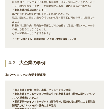
自転車用ノーパンクタイヤ事業は既存事業とは全く関係がないものの「ポリ
アミド樹脂接合プライマー」の開発経験があり、対応できると判断できた。
・新規事業の成功のポイント：
既存の技術や設備を活用して開発を進められたこと。
強度、耐久性、軽さ、乗り心地などの性能・品質面に万全を期して開発でき
たこと。
樹脂材料の購入先、販売先の開拓などでの他社との連携、樹脂メーカーから
の協力を得ることができたこと。
などが成功要因として挙げられます。
＊「中小企業による「新事業戦略」の展開 ～実態と課題～」より
4-2 大企業の事例
①パナソニックの農業支援事業
・既存事業：家電、住宅、車載、ソリューション事業
・新規事業：ソリューション事業の中での農業支援事（植物工場やパッシブ
ハウス型農業システム）
・新規事業のタイプ：ターゲットは新市場で、既存技術の応用による新製品
開発及びビジネスモデル開発により進出