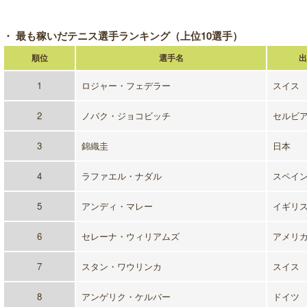
・ 最も稼いだテニス選手ランキング（上位10選手）
順位
選手名
出
1
ロジャー・フェデラー
スイス
2
ノバク・ジョコビッチ
セルビ
3
錦織圭
日本
4
ラファエル・ナダル
スペイ
5
アンディ・マレー
イギリ
6
セレーナ・ウィリアムズ
アメリ
7
スタン・ワウリンカ
スイス
8
アンゲリク・ケルバー
ドイツ