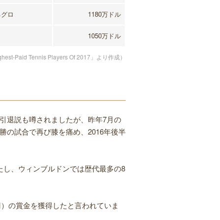
ネグロ
1180万ドル
カ
1050万ドル
est-Paid Tennis Players Of 2017」より作成）
引退説も噂されましたが、昨年7月の
の試合で再び膝を痛め、2016年後半
たし、ウィンブルドンでは歴代最多の8
億円）の賞金を獲得したと言われていま