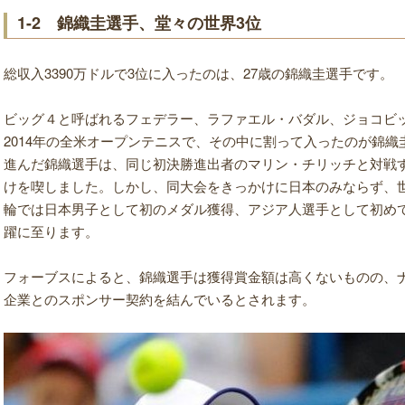
1-2 錦織圭選手、堂々の世界3位
総収入3390万ドルで3位に入ったのは、27歳の錦織圭選手です。
ビッグ４と呼ばれるフェデラー、ラファエル・バダル、ジョコビ
2014年の全米オープンテニスで、その中に割って入ったのが錦織
進んだ錦織選手は、同じ初決勝進出者のマリン・チリッチと対戦するも
けを喫しました。しかし、同大会をきっかけに日本のみならず、
輪では日本男子として初のメダル獲得、アジア人選手として初め
躍に至ります。
フォーブスによると、錦織選手は獲得賞金額は高くないものの、ナ
企業とのスポンサー契約を結んでいるとされます。