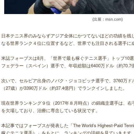
(出展：msn.com)
日本テニス界のみならずアジア全体にかつてない
ほどの功績を残
なる世界ランク４位に位置するなど、世界でも注目される選手に
米誌フォーブスは8月、「世界で最も稼ぐテニス選手」トップ10
フェデラー（スペイン）選手で、年収総額は6400万ドル（約70.
次いで、セルビア出身のノバク・ジョコビッチ選手で、3760万ドル
（27歳）が3390万ドル（約37.4億円）でランクインしました。
現在世界ランキング９位（2017年８月時点）の錦織圭選手は、
を欠場しており、治療に専念している状況です。
本記事ではフォーブスが発表した「The World’s Highest-Paid Tenni
稼ぐテニス選手）」をもとに、ランキングの詳細を見ていきます