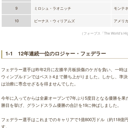
9
ミロシュ・ラオニッチ
モンテ
10
ビーナス・ウィリアムズ
アメリ
（フォーブス「The World’s High
1-1 12年連続一位のロジャー・フェデラー
フェデラー選手は昨年2月に左膝半月板損傷のケガを負い、一時は
ウィンブルドンではベスト4まで勝ち上がりました。しかし、準決勝
は治療に専念せざるを得ませんでした。
今年に入ってからは全豪オープンで7年ぶり5度目となる優勝を果
勝目を挙げ、グランドスラム優勝の合計を19に伸ばしました。
フェデラー選手はこれまでのキャリアで1億800万ドル（約118
す。