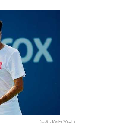
（出展：MarketWatch）