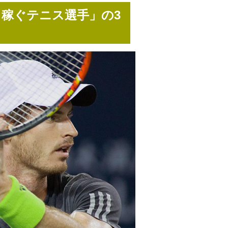
も稼ぐテニス選手」の3