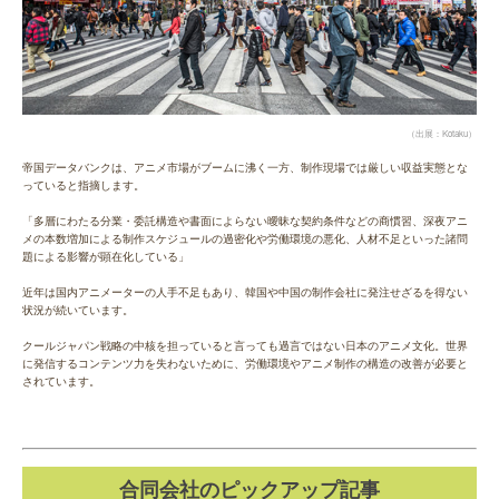
（出展：Kotaku）
帝国データバンクは、アニメ市場がブームに沸く一方、制作現場では厳しい収益実態とな
っていると指摘します。
「多層にわたる分業・委託構造や書面によらない曖昧な契約条件などの商慣習、深夜アニ
メの本数増加による制作スケジュールの過密化や労働環境の悪化、人材不足といった諸問
題による影響が顕在化している」
近年は国内アニメーターの人手不足もあり、韓国や中国の制作会社に発注せざるを得ない
状況が続いています。
クールジャパン戦略の中核を担っていると言っても過言ではない日本のアニメ文化。世界
に発信するコンテンツ力を失わないために、労働環境やアニメ制作の構造の改善が必要と
されています。
合同会社のピックアップ記事