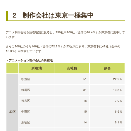
2 制作会社は東京一極集中
アニメ制作会社を所在地別に見ると、230社中208社（全体の90.4％）が東京都に集中して
います。
さらに208社のうち166社（全体の72.2％）が23区内にあり、東京都下に42社（全体の
18.3％）が所在しています。
・アニメーション制作会社の所在地
所在地
会社数
割合
杉並区
51
22.2％
練馬区
31
13.5％
渋谷区
16
7.0％
23区
中野区
15
6.5％
新宿区
14
6.1％