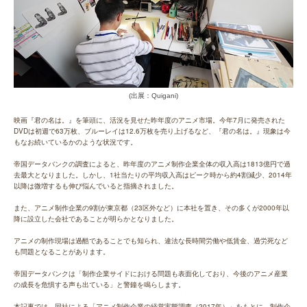
(出展：Quigani)
映画『君の名は。』を筆頭に、活況を見せた昨年
度のアニメ市場。今年7月に発売された
DVDは初週で63万枚、ブルーレイは12.6万枚を売り上げるなど、『君の名は。』現象は今
もなお続いているかのような状況です。
帝国データバンクの調査によると、昨年度のアニメ制作企業全体の収入高は1813億円で過
去最大となりました。しかし、1社当たりの平均収入高はピーク時から約4割減少、2014年
以降は微増するも伸び悩んでいると指摘されました。
また、アニメ制作企業の9割が東京都（23区外など）に本社を置き、その多くが2000年以
降に設立した会社であることが明らかとなりました。
アニメの制作現場は過酷であることでも知られ、違法な長時間労働や低賃金、過労死など
も問題となることがあります。
帝国データバンクは「制作企業サイドにおける問題も表面化しており、今後のアニメ産業
の成長を危惧する声も出ている」と警鐘を鳴らします。
本記事では、同社による「アニメ制作企業の経営実態調査（2017年）」をもとに、制作企