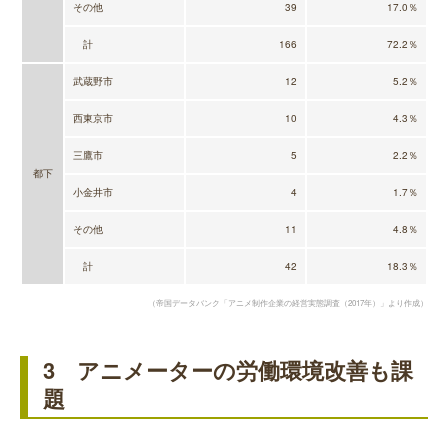
その他
39
17.0％
計
166
72.2％
武蔵野市
12
5.2％
西東京市
10
4.3％
三鷹市
5
2.2％
都下
小金井市
4
1.7％
その他
11
4.8％
計
42
18.3％
（帝国データバンク「アニメ制作企業の経営実態調査（2017年）」より作成）
3 アニメーターの労働環境改善も課
題