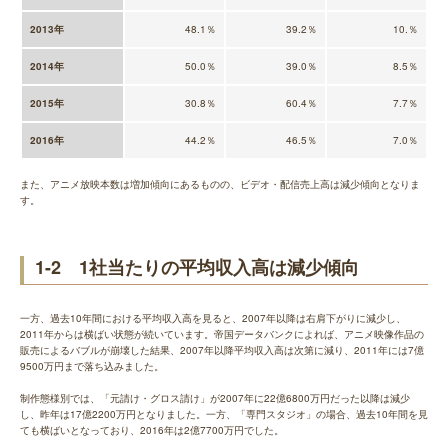
2013年
48.1％
39.2％
10.％
2014年
50.0％
39.0％
8.5％
2015年
30.8％
60.4％
7.7％
2016年
44.2％
46.5％
7.0％
また、アニメ放映本数は増加傾向にあるものの、ビデオ・配信売上高は減少傾向となりま
す。
1-2 1社当たりの平均収入高は減少傾向
一方、過去10年間における平均収入高を見ると、2007年以降は右肩下がりに減少し、
2011年からは横ばい状態が続いています。帝国データバンクによれば、アニメ映像作品の
販売によるバブルが崩壊した結果、2007年以降平均収入高は次第に減り、2011年には7億
9500万円まで落ち込みました。
制作態様別では、「元請け・グロス請け」が2007年に22億6800万円だった以降は減少
し、昨年は17億2200万円となりました。一方、「専門スタジオ」の場合、過去10年間を見
ても横ばいとなっており、2016年は2億7700万円でした。