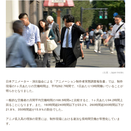
（出展：Japan Inside）
日本アニメーター・演出協会による「アニメーション制作者実態調査報告書」では、制作
現場の1ヶ月あたりの労働時間は、平均262.7時間で、1日あたり13時間働いていることが
明らかとなりました。
一般的な労働者の月間平均労働時間の168.5時間※と比較すると、1ヶ月あたり94.2時間上
回ることになります。また、160時間超240時間以下が23.2％、260時間超300時間以下が
21.8％、350時間超が15.9％の割合でした。
アニメ収入高の増加の背景には、制作現場における違法な長時間労働が常態化していま
す。