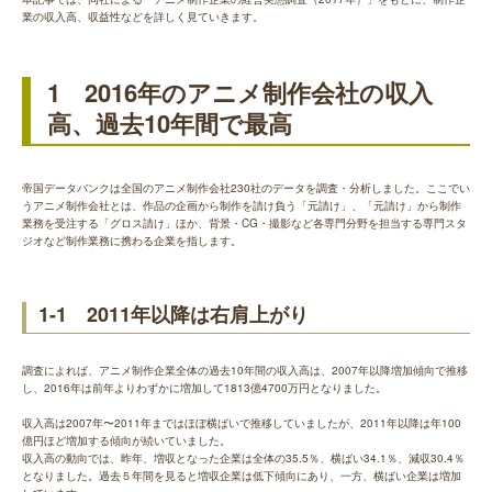
業の収入高、収益性などを詳しく見ていきます。
1 2016年のアニメ制作会社の収入
高、過去10年間で最高
帝国データバンクは全国のアニメ制作会社230社のデータを調査・分析しました。ここでい
うアニメ制作会社とは、作品の企画から制作を請け負う「元請け」、「元請け」から制作
業務を受注する「グロス請け」ほか、背景・CG・撮影など各専門分野を担当する専門スタ
ジオなど制作業務に携わる企業を指します。
1-1 2011年以降は右肩上がり
調査によれば、アニメ制作企業全体の過去10年間の収入高は、2007年以降増加傾向で推移
し、2016年は前年よりわずかに増加して1813億4700万円となりました。
収入高は2007年〜2011年まではほぼ横ばいで推移していましたが、2011年以降は年100
億円ほど増加する傾向が続いていました。
収入高の動向では、昨年、増収となった企業は全体の35.5％、横ばい34.1％、減収30.4％
となりました。過去５年間を見ると増収企業は低下傾向にあり、一方、横ばい企業は増加