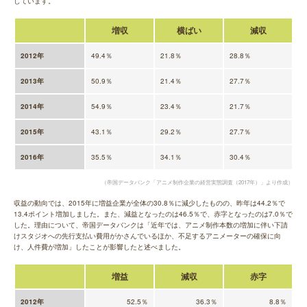
しています。
増収
横ばい
減収
2012年
49.4％
21.8％
28.8％
2013年
50.9％
21.4％
27.7％
2014年
54.9％
23.4％
21.7％
2015年
43.1％
29.2％
27.7％
2016年
35.5％
34.1％
30.4％
（帝国データバンク「アニメ制作企業の経営実態調査（2017年）」より作成）
収益の動向では、2015年に増益企業が全体の30.8％に減少したものの、昨年は44.2％で
13.4ポイント増加しました。また、減益となったのは46.5％で、赤字となったのは7.0％で
した。理由について、帝国データバンクは「近年では、アニメ制作本数の増加に伴い下請
けスタジオへの先行支払い費用がかさんでいるほか、不足するアニメーターの確保に向
け、人件費が増加」したことが影響したと述べました。
増益
減収
赤字
2012年
52.5％
36.3％
8.8％